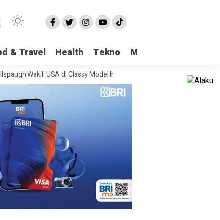
od & Travel
Health
Tekno
More
li USA di Classy Model International
Viral Kasus Pencabulan di Pangkal