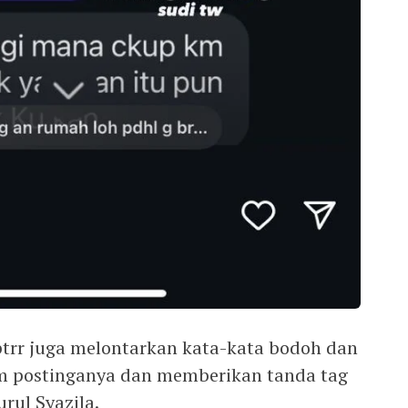
trr juga melontarkan kata-kata bodoh dan
 postinganya dan memberikan tanda tag
rul Syazila.