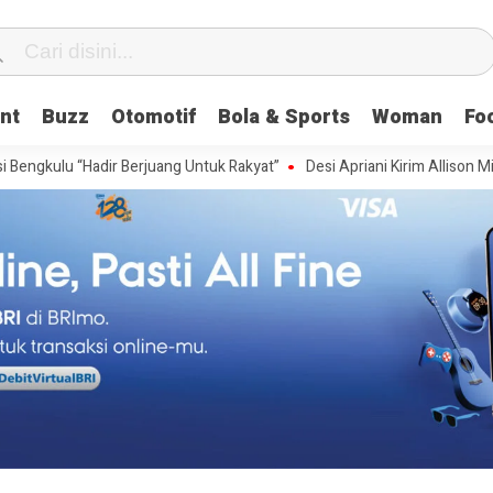
nt
Buzz
Otomotif
Bola & Sports
Woman
Fo
dir Berjuang Untuk Rakyat”
Desi Apriani Kirim Allison Millspaugh Waki