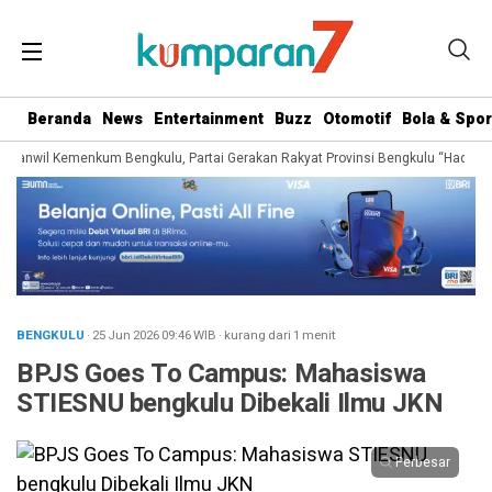
Beranda
News
Entertainment
Buzz
Otomotif
Bola & Spor
Kanwil Kemenkum Bengkulu, Partai Gerakan Rakyat Provinsi Bengkulu “Hadir Berj
BENGKULU
· 25 Jun 2026
09:46
WIB
·
kurang dari 1 menit
BPJS Goes To Campus: Mahasiswa
STIESNU bengkulu Dibekali Ilmu JKN
Perbesar