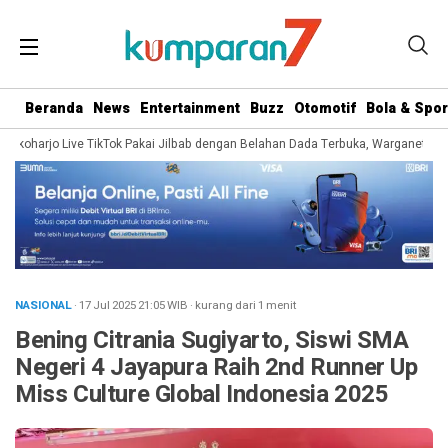
Beranda
News
Entertainment
Buzz
Otomotif
Bola & Spor
oharjo Live TikTok Pakai Jilbab dengan Belahan Dada Terbuka, Warganet Soroti 
NASIONAL
· 17 Jul 2025
21:05
WIB
·
kurang dari 1 menit
Bening Citrania Sugiyarto, Siswi SMA
Negeri 4 Jayapura Raih 2nd Runner Up
Miss Culture Global Indonesia 2025