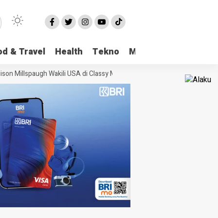
od & Travel
Health
Tekno
More
son Millspaugh Wakili USA di Classy Model International
Viral Kasus Pen