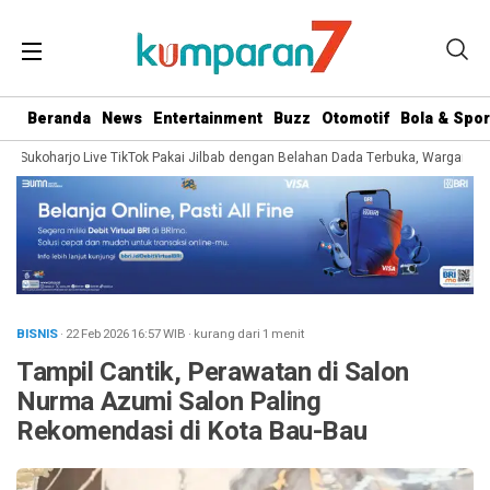
Beranda
News
Entertainment
Buzz
Otomotif
Bola & Spor
Sukoharjo Live TikTok Pakai Jilbab dengan Belahan Dada Terbuka, Warganet Soro
BISNIS
· 22 Feb 2026
16:57
WIB
·
kurang dari 1 menit
Tampil Cantik, Perawatan di Salon
Nurma Azumi Salon Paling
Rekomendasi di Kota Bau-Bau