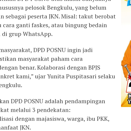
khususnya pelosok Bengkulu, yang belum
sebagai peserta JKN. Misal: takut berobat
 cara ganti faskes, atau bingung bedain
al di grup WhatsApp.
 masyarakat, DPD POSNU ingin jadi
stikan masyarakat paham cara
engan benar. Kolaborasi dengan BPJS
kret kami,” ujar Yunita Puspitasari selaku
engkulu.
jukan DPD POSNU adalah pendampingan
kat melalui 3 pendekatan:
ialisasi dengan majasiswa, warga, ibu PKK,
anfaat JKN.