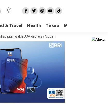
od & Travel
Health
Tekno
More
Wakili USA di Classy Model International
Viral Kasus Pencabulan di Pan