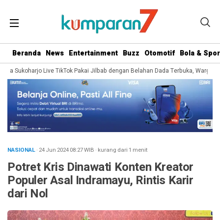
Beranda
News
Entertainment
Buzz
Otomotif
Bola & Spor
a Sukoharjo Live TikTok Pakai Jilbab dengan Belahan Dada Terbuka, Warganet So
NASIONAL
· 24 Jun 2024
08:27
WIB
·
kurang dari 1 menit
Potret Kris Dinawati Konten Kreator
Populer Asal Indramayu, Rintis Karir
dari Nol