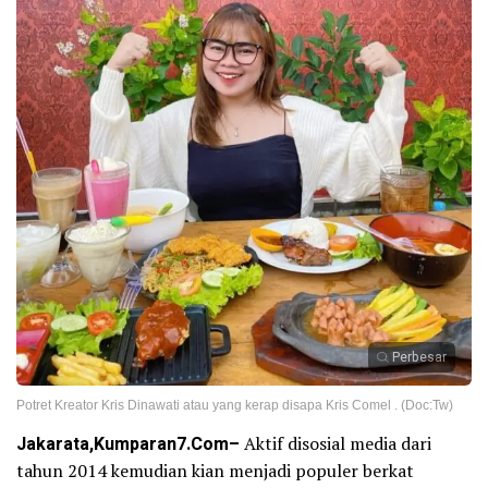
Perbesar
Potret Kreator Kris Dinawati atau yang kerap disapa Kris Comel . (Doc:Tw)
Jakarata,Kumparan7.Com–
Aktif disosial media dari
tahun 2014 kemudian kian menjadi populer berkat