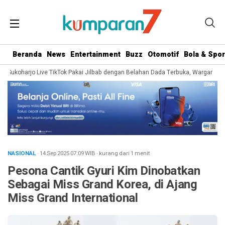
Beranda
News
Entertainment
Buzz
Otomotif
Bola & Spor
Sukoharjo Live TikTok Pakai Jilbab dengan Belahan Dada Terbuka, Warganet Soro
NASIONAL
· 14 Sep 2025
07:09
WIB
·
kurang dari 1 menit
Pesona Cantik Gyuri Kim Dinobatkan
Sebagai Miss Grand Korea, di Ajang
Miss Grand International