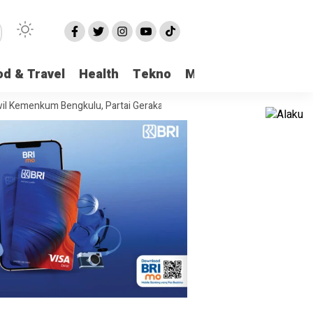
od & Travel
Health
Tekno
More
kulu, Partai Gerakan Rakyat Provinsi Bengkulu “Hadir Berjuang Untuk R