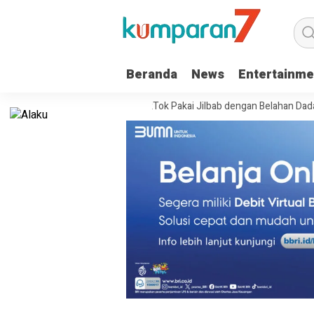
Beranda
News
Entertainme
a Sukoharjo Live TikTok Pakai Jilbab dengan Belahan Dada Terbuka, War