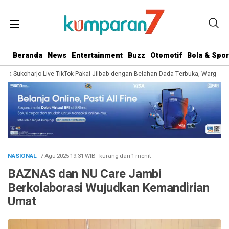
Beranda
News
Entertainment
Buzz
Otomotif
Bola & Spor
a Sukoharjo Live TikTok Pakai Jilbab dengan Belahan Dada Terbuka, Warganet So
NASIONAL
· 7 Agu 2025
19:31
WIB
·
kurang dari 1 menit
BAZNAS dan NU Care Jambi
Berkolaborasi Wujudkan Kemandirian
Umat