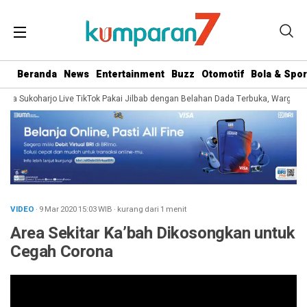
Beranda
News
Entertainment
Buzz
Otomotif
Bola & Spor
rga Sukoharjo Live TikTok Pakai Jilbab dengan Belahan Dada Terbuka, Warganet S
VIDEO
· 9 Mar 2020
15:03
WIB
·
kurang dari 1 menit
Area Sekitar Ka’bah Dikosongkan untuk
Cegah Corona