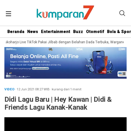
Beranda
News
Entertainment
Buzz
Otomotif
Bola & Spor
Sukoharjo Live TikTok Pakai Jilbab dengan Belahan Dada Terbuka, Warganet Soro
VIDEO
· 12 Jun 2021
08:27
WIB
·
kurang dari 1 menit
Didi Lagu Baru | Hey Kawan | Didi &
Friends Lagu Kanak-Kanak