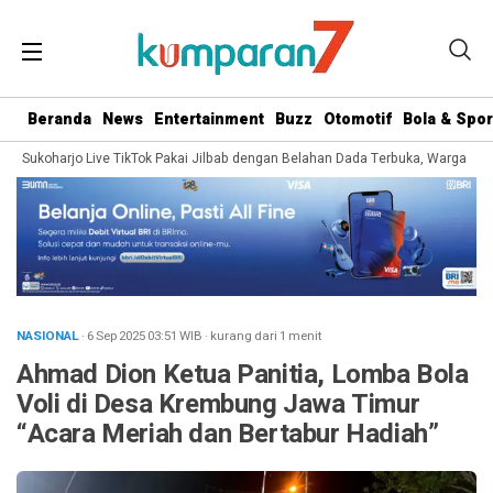
Beranda
News
Entertainment
Buzz
Otomotif
Bola & Spor
 Sukoharjo Live TikTok Pakai Jilbab dengan Belahan Dada Terbuka, Warganet Sor
NASIONAL
· 6 Sep 2025
03:51
WIB
·
kurang dari 1 menit
Ahmad Dion Ketua Panitia, Lomba Bola
Voli di Desa Krembung Jawa Timur
“Acara Meriah dan Bertabur Hadiah”