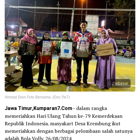
Perbesar
Ahmad Dion Foto Bersama. (Doc:Tw7)
Jawa Timur,Kumparan7.Com
– dalam rangka
memeriahkan Hari Ulang Tahun ke-79 Kemerdekaan
Republik Indonesia. masyakart Desa Krembung ikut
memeriahkan dengan berbagai pelombaan salah satunya
adalah Bola Volly. 26/08/2024