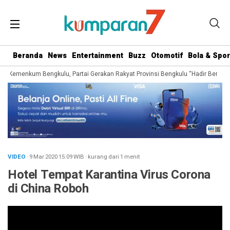
Beranda
News
Entertainment
Buzz
Otomotif
Bola & Spor
l Kemenkum Bengkulu, Partai Gerakan Rakyat Provinsi Bengkulu “Hadir Berjuang 
VIDEO
· 9 Mar 2020
15:09
WIB
·
kurang dari 1 menit
Hotel Tempat Karantina Virus Corona
di China Roboh