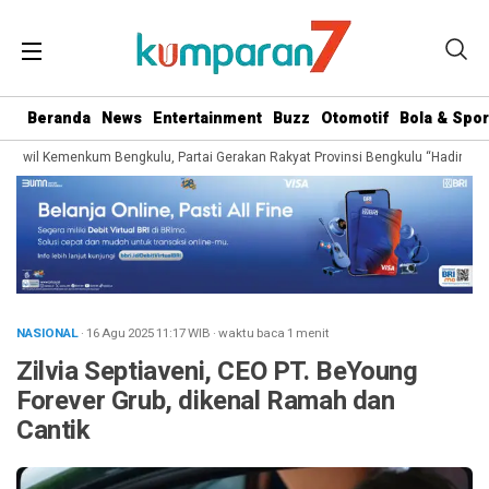
Beranda
News
Entertainment
Buzz
Otomotif
Bola & Spor
wil Kemenkum Bengkulu, Partai Gerakan Rakyat Provinsi Bengkulu “Hadir Berjua
NASIONAL
· 16 Agu 2025
11:17
WIB
·
waktu baca 1 menit
Zilvia Septiaveni, CEO PT. BeYoung
Forever Grub, dikenal Ramah dan
Cantik