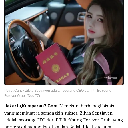
Perbesar
Potret Cantik Zilvia Septiaven adalah seorang CEO dari PT. BeYoung
Forever Grub. (Doc:T7)
Jakarta,Kumparan7.Com
-Menekuni berbabagi bisnis
yang membuat ia semangkin sukses, Zilvia Septiaven
adalah seorang CEO dari PT. BeYoung Forever Grub, yang
bergerak dibidang Estetika dan Bedah Plastik ia juga