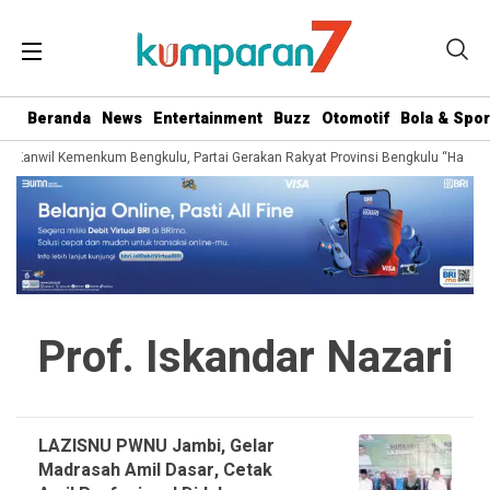
Beranda
News
Entertainment
Buzz
Otomotif
Bola & Spor
ri Kanwil Kemenkum Bengkulu, Partai Gerakan Rakyat Provinsi Bengkulu “Hadir B
Prof. Iskandar Nazari
LAZISNU PWNU Jambi, Gelar
Madrasah Amil Dasar, Cetak