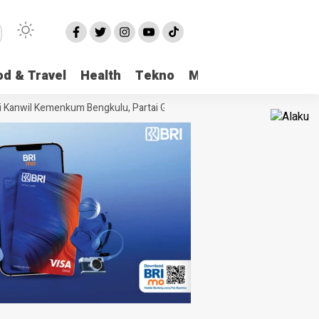
od & Travel
Health
Tekno
More
anwil Kemenkum Bengkulu, Partai Gerakan Rakyat Provinsi Bengkulu “Had