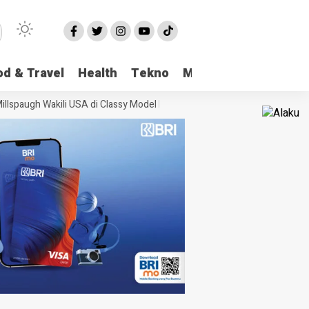
od & Travel
Health
Tekno
More
llspaugh Wakili USA di Classy Model International
Viral Kasus Pencabula