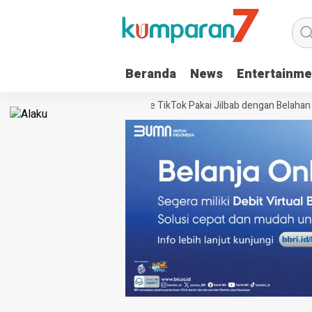
Beranda
News
Entertainme
iral, Nadhira Warga Sukoharjo Live TikTok Pakai Jilbab dengan Belahan 