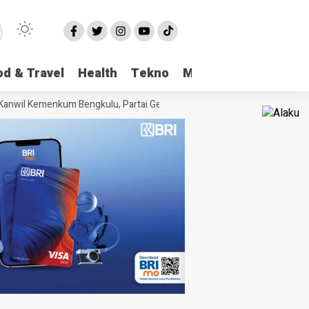
od & Travel
Health
Tekno
More
nwil Kemenkum Bengkulu, Partai Gerakan Rakyat Provinsi Bengkulu “Hadir