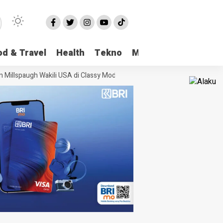
od & Travel
Health
Tekno
More
Millspaugh Wakili USA di Classy Model International
Viral Kasus Pencab