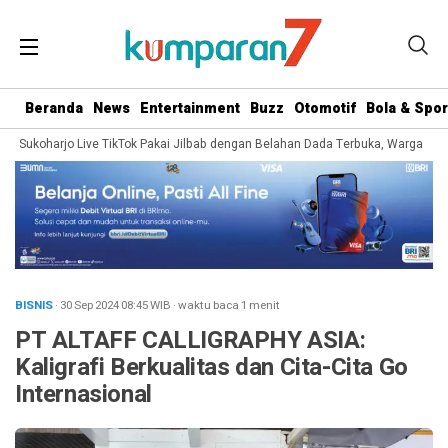
Beranda
News
Entertainment
Buzz
Otomotif
Bola & Spor
Sukoharjo Live TikTok Pakai Jilbab dengan Belahan Dada Terbuka, Warganet Soro
BISNIS
· 30 Sep 2024
08:45
WIB
·
waktu baca 1 menit
PT ALTAFF CALLIGRAPHY ASIA:
Kaligrafi Berkualitas dan Cita-Cita Go
Internasional