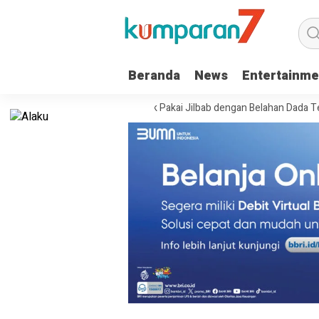
Beranda
News
Entertainme
arga Sukoharjo Live TikTok Pakai Jilbab dengan Belahan Dada Terbuka, 