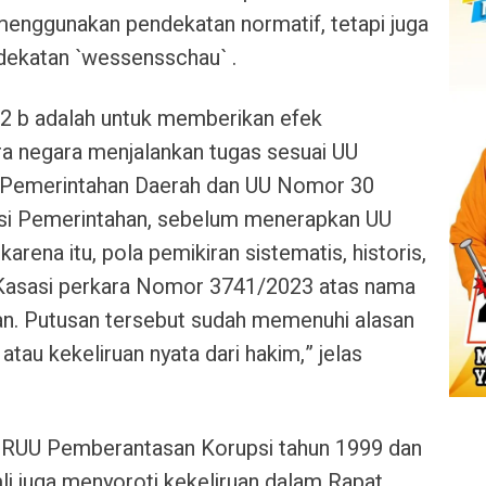
enggunakan pendekatan normatif, tetapi juga
ekatan `wessensschau` .
2 b adalah untuk memberikan efek
a negara menjalankan tugas sesuai UU
 Pemerintahan Daerah dan UU Nomor 30
asi Pemerintahan, sebelum menerapkan UU
arena itu, pola pemikiran sistematis, historis,
 Kasasi perkara Nomor 3741/2023 atas nama
an. Putusan tersebut sudah memenuhi alasan
tau kekeliruan nyata dari hakim,” jelas
 RUU Pemberantasan Korupsi tahun 1999 dan
i juga menyoroti kekeliruan dalam Rapat