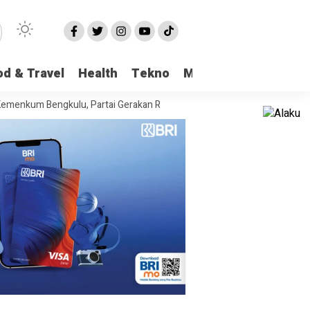
od & Travel
Health
Tekno
More
engkulu, Partai Gerakan Rakyat Provinsi Bengkulu “Hadir Berjuang Untu