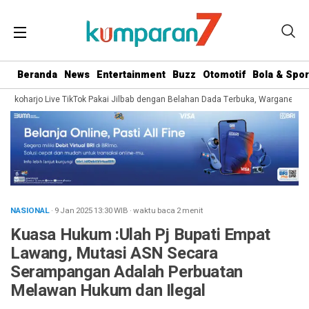
Beranda
News
Entertainment
Buzz
Otomotif
Bola & Spor
koharjo Live TikTok Pakai Jilbab dengan Belahan Dada Terbuka, Warganet Soroti
NASIONAL
· 9 Jan 2025
13:30
WIB
·
waktu baca 2 menit
Kuasa Hukum :Ulah Pj Bupati Empat
Lawang, Mutasi ASN Secara
Serampangan Adalah Perbuatan
Melawan Hukum dan Ilegal